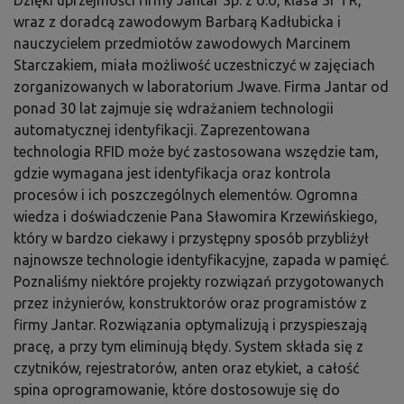
Dzięki uprzejmości firmy Jantar Sp. z o.o, klasa 3f TR,
wraz z doradcą zawodowym Barbarą Kadłubicka i
nauczycielem przedmiotów zawodowych Marcinem
Starczakiem, miała możliwość uczestniczyć w zajęciach
zorganizowanych w laboratorium Jwave. Firma Jantar od
ponad 30 lat zajmuje się wdrażaniem technologii
automatycznej identyfikacji. Zaprezentowana
technologia RFID może być zastosowana wszędzie tam,
gdzie wymagana jest identyfikacja oraz kontrola
procesów i ich poszczególnych elementów. Ogromna
wiedza i doświadczenie Pana Sławomira Krzewińskiego,
który w bardzo ciekawy i przystępny sposób przybliżył
najnowsze technologie identyfikacyjne, zapada w pamięć.
Poznaliśmy niektóre projekty rozwiązań przygotowanych
przez inżynierów, konstruktorów oraz programistów z
firmy Jantar. Rozwiązania optymalizują i przyspieszają
pracę, a przy tym eliminują błędy. System składa się z
czytników, rejestratorów, anten oraz etykiet, a całość
spina oprogramowanie, które dostosowuje się do