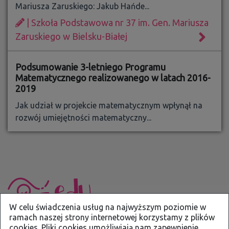
Mariusza Zaruskiego: Jakub Hańde...
| Szkoła Podstawowa nr 37 im. Gen. Mariusza
Zaruskiego w Bielsku-Białej
Podsumowanie 3-letniego Programu
Matematycznego realizowanego w latach 2016-
2019
Jak udział w projekcie matematycznym wpłynął na
rozwój umiejętności matematyczny...
W celu świadczenia usług na najwyższym poziomie w
ramach naszej strony internetowej korzystamy z plików
cookies. Pliki cookies umożliwiają nam zapewnienie