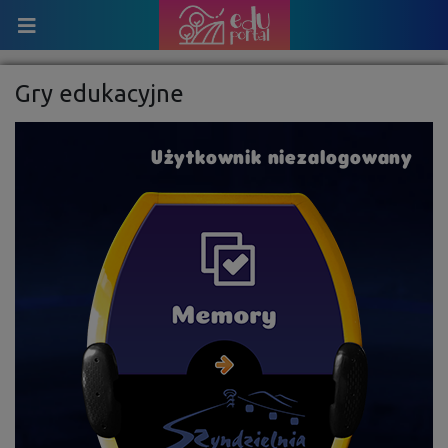
Gry edukacyjne
Użytkownik niezalogowany
Wpisz
swój nick:
Wybierz
avatar: