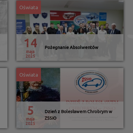
Oświata
14
Pożegnanie Absolwentów
maja
2025
Oświata
5
Dzień z Bolesławem Chrobrym w
ZSSiO
maja
2025