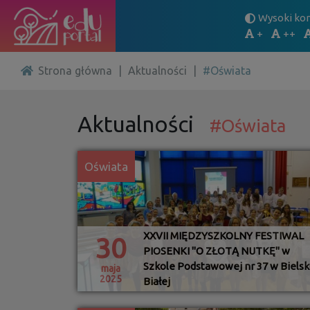
Wysoki kon
+
++
Strona główna
|
Aktualności
|
#Oświata
Aktualności
#Oświata
Oświata
XXVII MIĘDZYSZKOLNY FESTIWAL
30
PIOSENKI "O ZŁOTĄ NUTKĘ" w
Szkole Podstawowej nr 37 w Bielsk
maja
2025
Białej