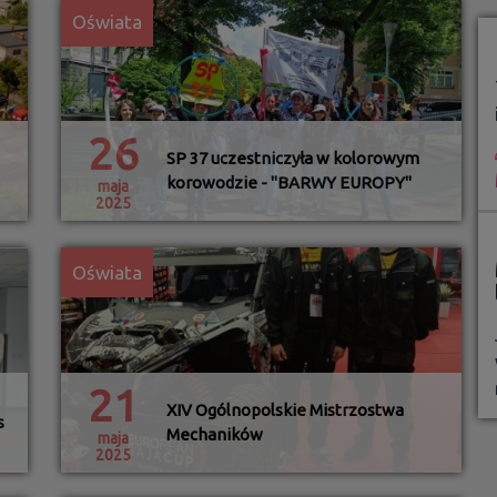
Oświata
26
SP 37 uczestniczyła w kolorowym
korowodzie - "BARWY EUROPY"
maja
2025
Oświata
21
XIV Ogólnopolskie Mistrzostwa
s
Mechaników
maja
2025