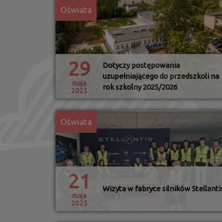
Oświata
29
Dotyczy postępowania
uzupełniającego do przedszkoli na
maja
rok szkolny 2025/2026
2025
Oświata
21
Wizyta w fabryce silników Stellanti
maja
2025