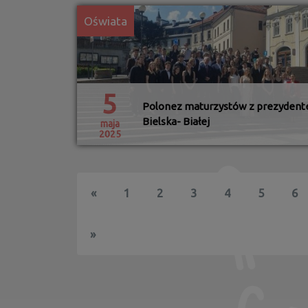
Oświata
5
Polonez maturzystów z prezyden
Bielska- Białej
maja
2025
«
1
2
3
4
5
6
»