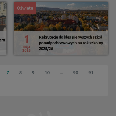
Oświata
1
Rekrutacja do klas pierwszych szkół
tem
ponadpodstawowych na rok szkolny
maja
2025/26
2025
7
8
9
10
...
90
91