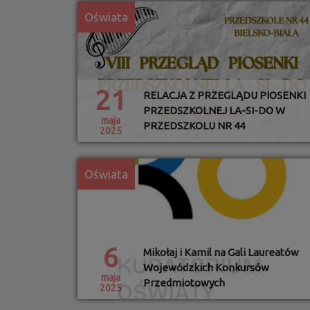
Oświata
21
RELACJA Z PRZEGLĄDU PIOSENKI
PRZEDSZKOLNEJ LA-SI-DO W
maja
PRZEDSZKOLU NR 44
2025
Oświata
6
Mikołaj i Kamil na Gali Laureatów
Wojewódzkich Konkursów
maja
Przedmiotowych
2025