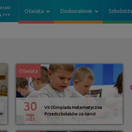
trast
Oświata
Doskonalenie
Szkolnic
+++
Oświata
30
VII Olimpiada Matematyczna
u-
Przedszkolaków za nami!
maja
2025