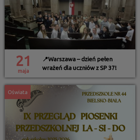
21
📍Warszawa – dzień pełen
wrażeń dla uczniów z SP 37!
maja
Oświata