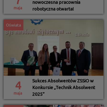
7
nowoczesna pracownia
maja
robotyczna otwarta!
Oświata
Sukces Absolwentów ZSSiO w
4
Konkursie „Technik Absolwent
maja
2025”