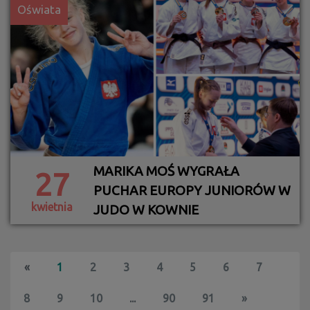
Oświata
MARIKA MOŚ WYGRAŁA
27
PUCHAR EUROPY JUNIORÓW W
kwietnia
JUDO W KOWNIE
«
1
2
3
4
5
6
7
8
9
10
...
90
91
»