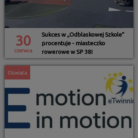
Sukces w „Odblaskowej Szkole”
30
procentuje - miasteczko
czerwca
rowerowe w SP 38!
Oświata