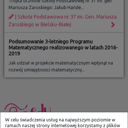
Trójka uczniów Szkoły Podstawowej nr 37 im. gen
Mariusza Zaruskiego: Jakub Hańde...
| Szkoła Podstawowa nr 37 im. Gen. Mariusza
Zaruskiego w Bielsku-Białej
Podsumowanie 3-letniego Programu
Matematycznego realizowanego w latach 2016-
2019
Jak udział w projekcie matematycznym wpłynął na
rozwój umiejętności matematyczny...
W celu świadczenia usług na najwyższym poziomie w
ramach naszej strony internetowej korzystamy z plików